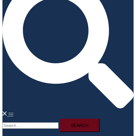
Toggle
Search
menu
for: