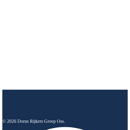
© 2026 Dorus Rijkers Groep Oss.
https://www.facebook.com/DorusRijkersgroep/